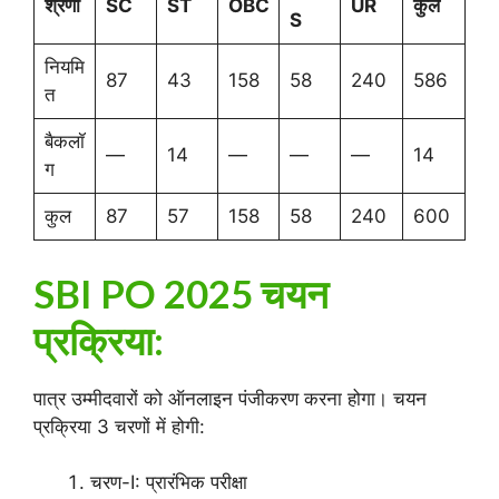
श्रेणी
SC
ST
OBC
UR
कुल
S
नियमि
87
43
158
58
240
586
त
बैकलॉ
—
14
—
—
—
14
ग
कुल
87
57
158
58
240
600
SBI PO 2025
चयन
प्रक्रिया:
पात्र उम्मीदवारों को ऑनलाइन पंजीकरण करना होगा। चयन
प्रक्रिया 3 चरणों में होगी:
चरण-I: प्रारंभिक परीक्षा